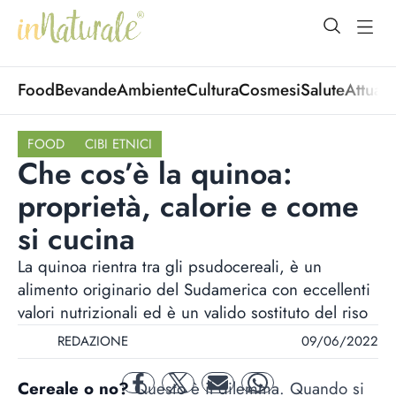
open Menu
open
Food
Bevande
Ambiente
Cultura
Cosmesi
Salute
Attuali
FOOD
CIBI ETNICI
Che cos’è la quinoa:
proprietà, calorie e come
si cucina
La quinoa rientra tra gli psudocereali, è un
alimento originario del Sudamerica con eccellenti
valori nutrizionali ed è un valido sostituto del riso
REDAZIONE
09/06/2022
Cereale o no?
Questo è il dilemma. Quando si
facebook
twitter
mail
whatsapp