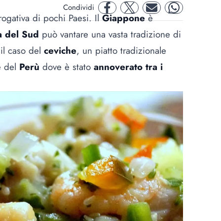
Condividi
facebook
twitter
mail
whatsapp
ogativa di pochi Paesi. Il
Giappone
è
a del Sud
può vantare una vasta tradizione di
 il caso del
ceviche
, un piatto tradizionale
e del
Perù
dove è stato
annoverato tra i