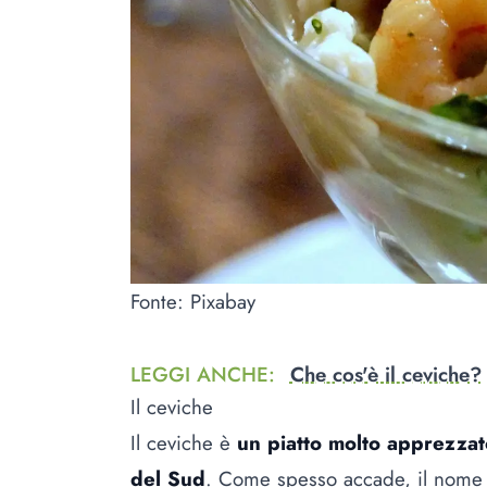
Fonte: Pixabay
LEGGI ANCHE
:
Che cos'è il ceviche?
Il ceviche
Il ceviche è
un piatto molto apprezzat
del Sud
. Come spesso accade, il nome d