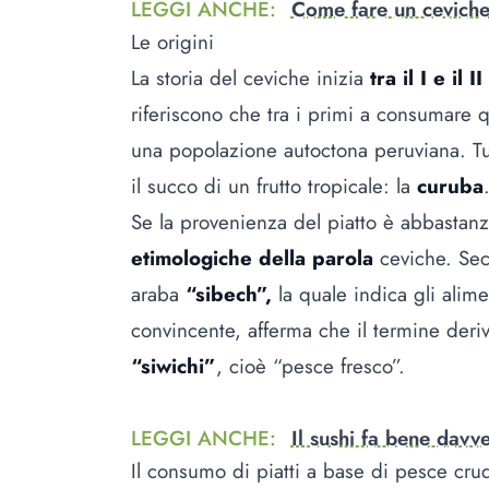
LEGGI ANCHE
:
Come fare un ceviche
Le origini
La storia del ceviche inizia
tra il I e il 
riferiscono che tra i primi a consumare q
una popolazione autoctona peruviana. Tut
il succo di un frutto tropicale: la
curuba
Se la provenienza del piatto è abbastan
etimologiche della parola
ceviche. Sec
araba
“sibech”,
la quale indica gli alimen
convincente, afferma che il termine der
“siwichi”
, cioè “pesce fresco”.
LEGGI ANCHE
:
Il sushi fa bene davv
Il consumo di piatti a base di pesce cr