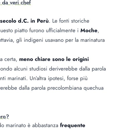
 da veri chef
II secolo d.C. in Perù
. Le fonti storiche
uesto piatto furono ufficialmente i
Moche
,
tavia, gli indigeni usavano per la marinatura
.
za certa,
meno chiare sono le origini
ondo alcuni studiosi deriverebbe dalla parola
ti marinati. Un’altra ipotesi, forse più
iverebbe dalla parola precolombiana quechua
ero?
udo marinato è abbastanza
frequente