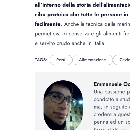
all’interno della storia dell’alimentaz
cibo proteico che tutte le persone i
facilmente
. Anche la tecnica della mar
permetteva di conservare gli alimenti fre
e servito crudo anche in Italia.
TAGS:
Perù
Alimentazione
Cevi
Emmanuele Occ
Una passione pe
condotto a stud
ma, in seguito 
credere a quest
penna ed un so
Scopri di più