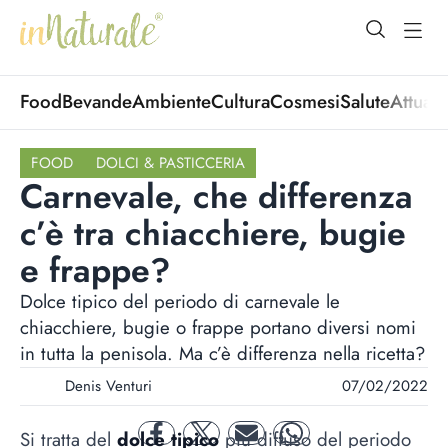
open Menu
open
Food
Bevande
Ambiente
Cultura
Cosmesi
Salute
Attuali
FOOD
DOLCI & PASTICCERIA
Carnevale, che differenza
c’è tra chiacchiere, bugie
e frappe?
Dolce tipico del periodo di carnevale le
chiacchiere, bugie o frappe portano diversi nomi
in tutta la penisola. Ma c’è differenza nella ricetta?
Denis Venturi
07/02/2022
Si tratta del
dolce tipico
più diffuso del periodo
facebook
twitter
mail
whatsapp