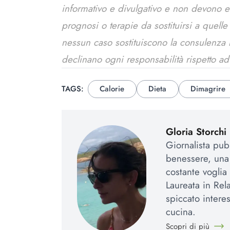
informativo e divulgativo e non devono 
prognosi o terapie da sostituirsi a quell
nessun caso sostituiscono la consulenza me
declinano ogni responsabilità rispetto ad
TAGS:
Calorie
Dieta
Dimagrire
Gloria Storchi
Giornalista pubb
benessere, una
costante voglia
Laureata in Rel
spiccato intere
cucina.
Scopri di più