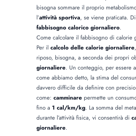
bisogna sommare il proprio metabolismo
l’
attività sportiva
, se viene praticata. D
fabbisogno calorico giornaliero
.
Come calcolare il fabbisogno di calorie g
Per il
calcolo delle calorie giornaliere
riposo, bisogna, a seconda dei propri ob
giornaliere
. Un conteggio, per essere a
come abbiamo detto, la stima del consumo 
davvero difficile da definire con precisi
come:
camminare
permette un consum
fino a
1 cal/km/kg
. La somma del meta
durante l’attività fisica, vi consentirà di
c
giornaliere
.