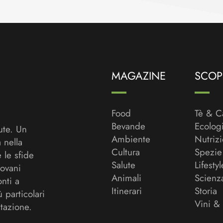
MAGAZINE
SCOPR
Food
Tè & C
Bevande
Ecolog
ute. Un
Ambiente
Nutriz
a nella
Cultura
Spezie
 le sfide
Salute
Lifestyl
ovani
Animali
Scienz
onti a
Itinerari
Storia
ù particolari
Vini &
tazione.