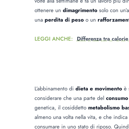
volte alla settimane e fa un lavoro più d
ottenere un
dimagrimento
solo con un’a
una
perdita di peso
o un
rafforzamen
LEGGI ANCHE
:
Differenza tra calorie
L’abbinamento di
dieta e movimento
è s
considerare che una parte del
consumo 
genetica, il cosiddetto
metabolismo ba
almeno una volta nella vita, e che indica
consumare in uno stato di riposo. Quind