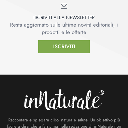
ISCRIVITI ALLA NEWSLETTER
Resta aggiornato sulle ultime novità editoriali, i
prodotti e le offerte
ISCRIVITI
Footer
Raccontare e spiegare cibo, natura e salute. Un obiettivo più
facile a dirsi che a farsi, ma nella redazione di inNaturale non