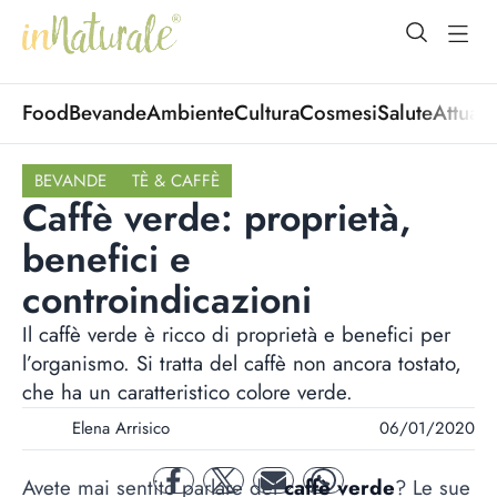
open Menu
open
Food
Bevande
Ambiente
Cultura
Cosmesi
Salute
Attuali
BEVANDE
TÈ & CAFFÈ
Caffè verde: proprietà,
benefici e
controindicazioni
Il caffè verde è ricco di proprietà e benefici per
l’organismo. Si tratta del caffè non ancora tostato,
che ha un caratteristico colore verde.
Elena Arrisico
06/01/2020
Avete mai sentito parlare del
caffè verde
? Le sue
facebook
twitter
mail
whatsapp