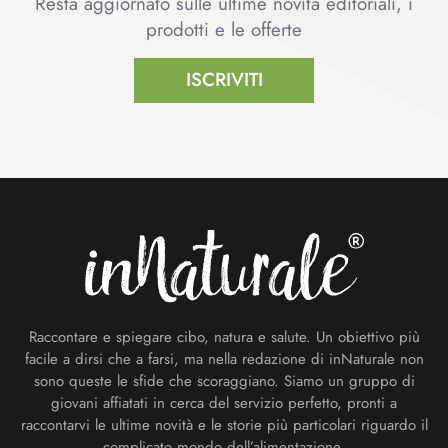
Resta aggiornato sulle ultime novità editoriali, i
prodotti e le offerte
ISCRIVITI
Footer
Raccontare e spiegare cibo, natura e salute. Un obiettivo più
facile a dirsi che a farsi, ma nella redazione di inNaturale non
sono queste le sfide che scoraggiano. Siamo un gruppo di
giovani affiatati in cerca del servizio perfetto, pronti a
raccontarvi le ultime novità e le storie più particolari riguardo il
complicato mondo dell’alimentazione.