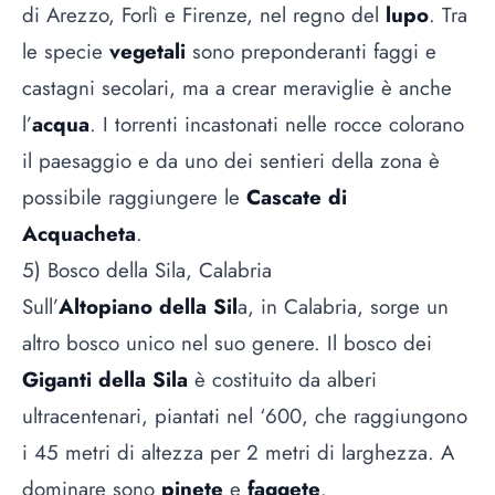
di Arezzo, Forlì e Firenze, nel regno del
lupo
. Tra
le specie
vegetali
sono preponderanti faggi e
castagni secolari, ma a crear meraviglie è anche
l’
acqua
. I torrenti incastonati nelle rocce colorano
il paesaggio e da uno dei sentieri della zona è
possibile raggiungere le
Cascate di
Acquacheta
.
5) Bosco della Sila, Calabria
Sull’
Altopiano della Sil
a, in Calabria, sorge un
altro bosco unico nel suo genere. Il bosco dei
Giganti della Sila
è costituito da alberi
ultracentenari, piantati nel ‘600, che raggiungono
i 45 metri di altezza per 2 metri di larghezza. A
dominare sono
pinete
e
faggete
.