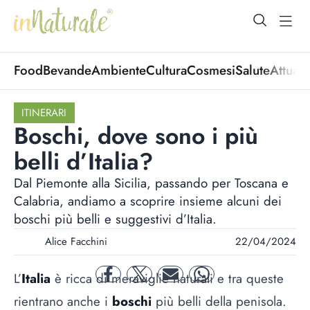
open Menu
open
Food
Bevande
Ambiente
Cultura
Cosmesi
Salute
Attuali
ITINERARI
Boschi, dove sono i più
belli d’Italia?
Dal Piemonte alla Sicilia, passando per Toscana e
Calabria, andiamo a scoprire insieme alcuni dei
boschi più belli e suggestivi d’Italia.
Alice Facchini
22/04/2024
L’
Italia
è ricca di meraviglie naturali e tra queste
facebook
twitter
mail
whatsapp
rientrano anche i
boschi
più belli della penisola.