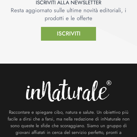
ISCRIVITI ALLA NEWSLETTER
Resta aggiornato sulle ultime novità editoriali, i
prodotti e le offerte
ISCRIVITI
Footer
Raccontare e spiegare cibo, natura e salute. Un obiettivo più
facile a dirsi che a farsi, ma nella redazione di inNaturale non
sono queste le sfide che scoraggiano. Siamo un gruppo di
giovani affiatati in cerca del servizio perfetto, pronti a