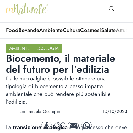
open Menu
open
Food
Bevande
Ambiente
Cultura
Cosmesi
Salute
Attuali
AMBIENTE
ECOLOGIA
Biocemento, il materiale
del futuro per l’edilizia
Dalle microalghe è possibile ottenere una
tipologia di biocemento a basso impatto
ambientale che può rendere più sostenibile
l’edilizia.
Emmanuele Occhipinti
10/10/2023
La
transizione ecologica
è un processo che deve
facebook
twitter
mail
whatsapp