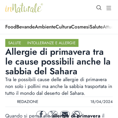
open Menu
open
Food
Bevande
Ambiente
Cultura
Cosmesi
Salute
Attuali
SALUTE
INTOLLERANZE E ALLERGIE
Allergie di primavera tra
le cause possibili anche la
sabbia del Sahara
Tra le possibili cause delle allergie di primavera
non solo i pollini ma anche la sabbia trasportata in
tutto il mondo dal deserto del Sahara.
REDAZIONE
18/04/2024
Quando si pensa alle
allergie di primavera
il
facebook
twitter
mail
whatsapp