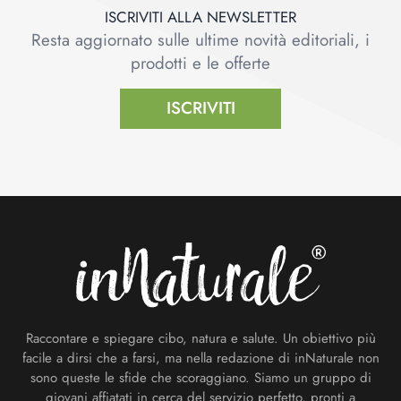
ISCRIVITI ALLA NEWSLETTER
Resta aggiornato sulle ultime novità editoriali, i
prodotti e le offerte
ISCRIVITI
Footer
Raccontare e spiegare cibo, natura e salute. Un obiettivo più
facile a dirsi che a farsi, ma nella redazione di inNaturale non
sono queste le sfide che scoraggiano. Siamo un gruppo di
giovani affiatati in cerca del servizio perfetto, pronti a