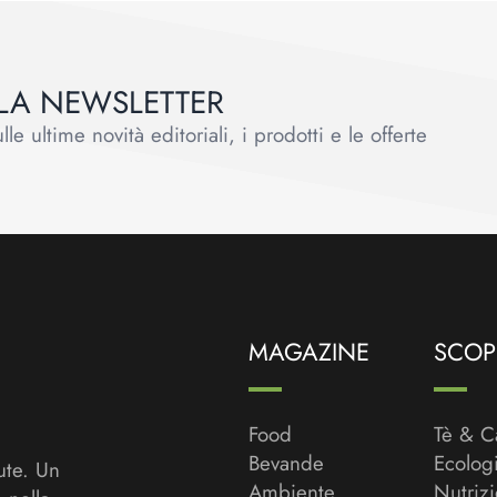
ALLA NEWSLETTER
le ultime novità editoriali, i prodotti e le offerte
MAGAZINE
SCOPR
Food
Tè & C
Bevande
Ecolog
ute. Un
Ambiente
Nutriz