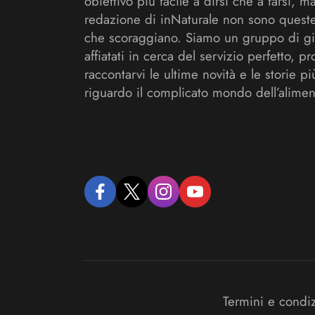
obiettivo più facile a dirsi che a farsi, m
redazione di inNaturale non sono queste
che scoraggiano. Siamo un gruppo di gi
affiatati in cerca del servizio perfetto, pr
raccontarvi le ultime novità e le storie pi
riguardo il complicato mondo dell’alimen
facebook
twitter
instagram
youtube
Termini e condi