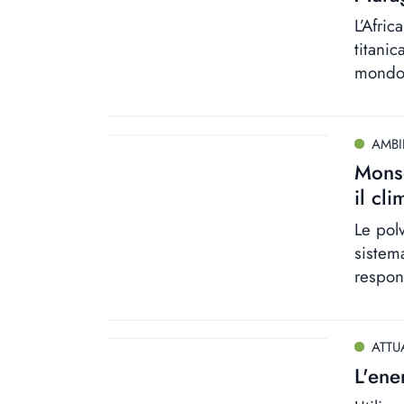
L’Afri
titanic
mondo
AMBI
Monso
il cli
Le polv
sistem
respon
ATTU
L'ene