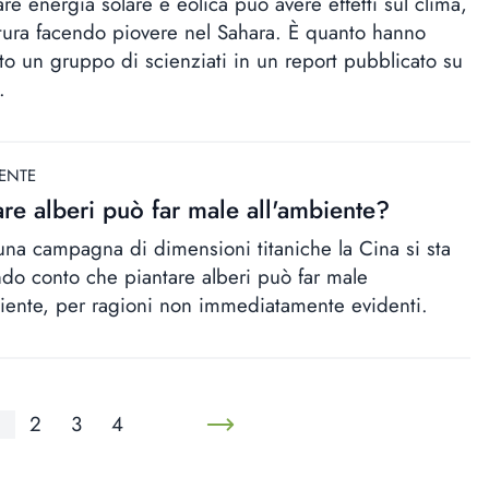
are energia solare e eolica può avere effetti sul clima,
ttura facendo piovere nel Sahara. È quanto hanno
to un gruppo di scienziati in un report pubblicato su
.
ENTE
are alberi può far male all'ambiente?
na campagna di dimensioni titaniche la Cina si sta
do conto che piantare alberi può far male
biente, per ragioni non immediatamente evidenti.
2
3
4