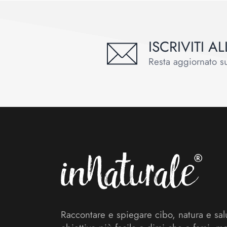
ISCRIVITI 
Resta aggiornato sul
Footer
Raccontare e spiegare cibo, natura e sal