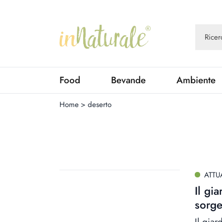
Food
Bevande
Ambiente
Home
>
deserto
ATTU
Il gi
sorge
Il gia