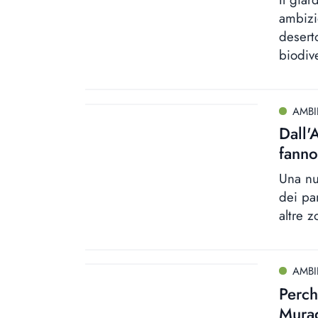
ambizi
desert
biodiv
AMBI
Dall'
fanno
Una nu
dei pan
altre 
AMBI
Perch
Murag