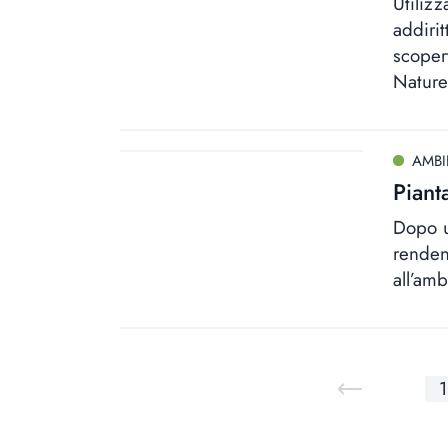
Utilizz
addiri
scoper
Nature
AMBI
Piant
Dopo u
renden
all’am
1