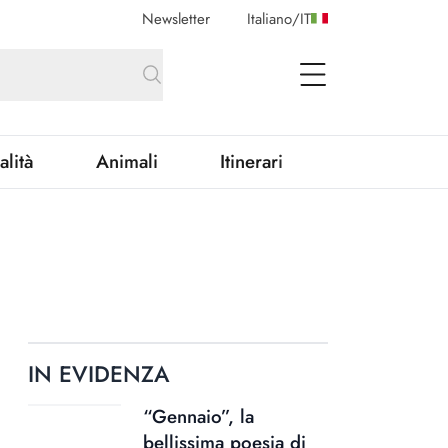
Newsletter
Italiano
/
IT
open Menu
alità
Animali
Itinerari
IN EVIDENZA
“Gennaio”, la
bellissima poesia di