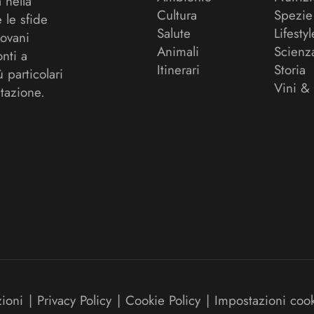
a nella
Cultura
Spezie
 le sfide
Salute
Lifestyl
ovani
Animali
Scienz
onti a
Itinerari
Storia
ù particolari
Vini &
tazione.
zioni
|
Privacy Policy
|
Cookie Policy
|
Impostazioni coo