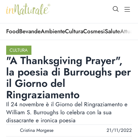
open Menu
open
Food
Bevande
Ambiente
Cultura
Cosmesi
Salute
Attuali
CULTURA
"A Thanksgiving Prayer",
la poesia di Burroughs per
il Giorno del
Ringraziamento
Il 24 novembre è il Giorno del Ringraziamento e
William S. Burroughs lo celebra con la sua
dissacrante e ironica poesia
Cristina Morgese
21/11/2022