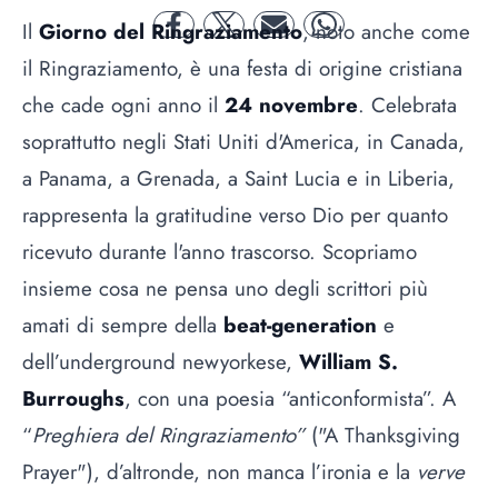
Il
Giorno del Ringraziamento
, noto anche come
facebook
twitter
mail
whatsapp
il Ringraziamento, è una festa di origine cristiana
che cade ogni anno il
24 novembre
. Celebrata
soprattutto negli Stati Uniti d'America, in Canada,
a Panama, a Grenada, a Saint Lucia e in Liberia,
rappresenta la gratitudine verso Dio per quanto
ricevuto durante l'anno trascorso. Scopriamo
insieme cosa ne pensa uno degli scrittori più
amati di sempre della
beat-generation
e
dell’underground newyorkese,
William S.
Burroughs
, con una poesia “anticonformista”. A
“
Preghiera del Ringraziamento”
("A Thanksgiving
Prayer"), d’altronde, non manca l’ironia e la
verve