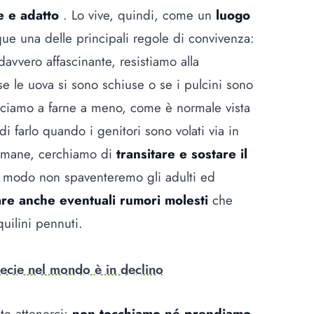
e e adatto
. Lo vive, quindi, come un
luogo
ue una delle principali regole di convivenza:
vvero affascinante, resistiamo alla
se le uova si sono schiuse o se i pulcini sono
usciamo a farne a meno, come è normale vista
i farlo quando i genitori sono volati via in
ttimane, cerchiamo di
transitare e sostare il
o modo non spaventeremo gli adulti ed
are anche eventuali rumori molesti
che
quilini pennuti.
pecie nel mondo è in declino
te attenerci:
non tocchiamo né prendiamo