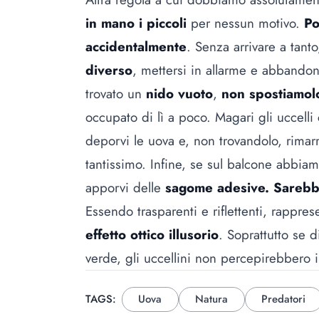
in mano i piccoli
per nessun motivo.
Po
accidentalmente
. Senza arrivare a tanto
diverso
, mettersi in allarme e abbando
trovato un
nido vuoto
,
non spostiamol
occupato di lì a poco. Magari gli uccelli
deporvi le uova e, non trovandolo, rimar
tantissimo. Infine, se sul balcone abbia
apporvi delle
sagome adesive. Sarebb
Essendo trasparenti e riflettenti, rappr
effetto ottico illusorio
. Soprattutto se 
verde, gli uccellini non percepirebbero il 
TAGS:
Uova
Natura
Predatori