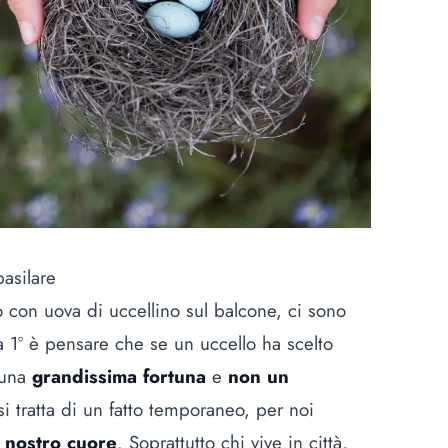
basilare
o con uova di uccellino sul balcone, ci sono
a 1º è pensare che se un uccello ha scelto
 una
grandissima fortuna
e
non un
 si tratta di un fatto temporaneo, per noi
 nostro cuore
. Soprattutto chi vive in città,