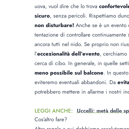
uova, vuol dire che lo trova
confortevol
sicuro
, senza pericoli. Rispettiamo dunq
non disturbare!
Anche se è un evento da
tentazione di controllare continuamente 
ancora tutti nel nido. Se proprio non ri
l’
eccezionalità dell’evento
, cerchiamo d
cerca di cibo. In generale, in quelle se
meno possibile sul balcone
. In quest
eviteremo eventuali abbandoni. Da
evit
potrebbero mettere in allarme i nostri in
LEGGI ANCHE
:
Uccelli: metà delle s
Cos’altro fare?
Altra regola a cui dobbiamo assolutamen