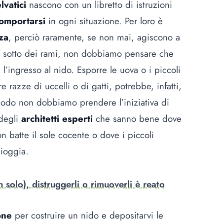
lvatici
nascono con un libretto di istruzioni
comportarsi
in ogni situazione. Per loro è
za
, perciò raramente, se non mai, agiscono a
do sotto dei rami, non dobbiamo pensare che
 l’ingresso al nido. Esporre le uova o i piccoli
ltre razze di uccelli o di gatti, potrebbe, infatti,
modo non dobbiamo prendere l’iniziativa di
 degli
architetti esperti
che sanno bene dove
 batte il sole cocente o dove i piccoli
pioggia.
 solo), distruggerli o rimuoverli è reato
one
per costruire un nido e depositarvi le