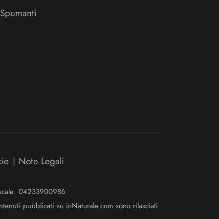
 Spumanti
kie
|
Note Legali
Fiscale: 04233900986
ntenuti pubblicati su inNaturale.com sono rilasciati