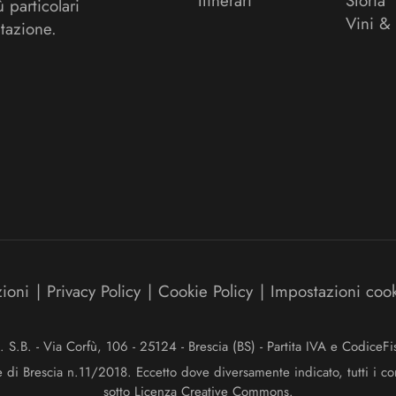
Itinerari
Storia
ù particolari
Vini &
tazione.
zioni
|
Privacy Policy
|
Cookie Policy
|
Impostazioni coo
.B. - Via Corfù, 106 - 25124 - Brescia (BS) - Partita IVA e Codice
e di Brescia n.11/2018. Eccetto dove diversamente indicato, tutti i co
sotto Licenza Creative Commons.