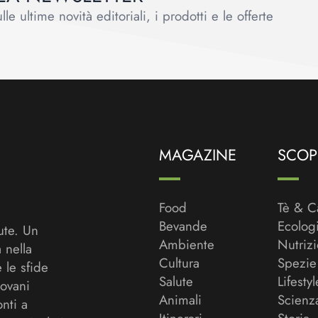
le ultime novità editoriali, i prodotti e le offerte
MAGAZINE
SCOPR
Food
Tè & C
Bevande
Ecolog
ute. Un
Ambiente
Nutriz
a nella
Cultura
Spezie
 le sfide
Salute
Lifestyl
ovani
Animali
Scienz
onti a