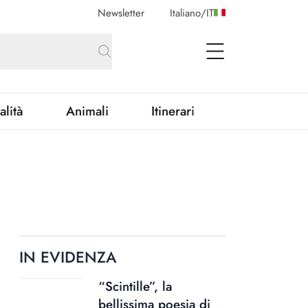
Newsletter
Italiano
/
IT
open Menu
alità
Animali
Itinerari
IN EVIDENZA
“Scintille”, la
bellissima poesia di