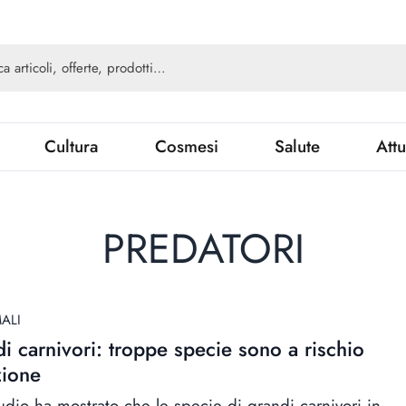
Cultura
Cosmesi
Salute
Attu
PREDATORI
ALI
i carnivori: troppe specie sono a rischio
zione
udio ha mostrato che le specie di grandi carnivori in