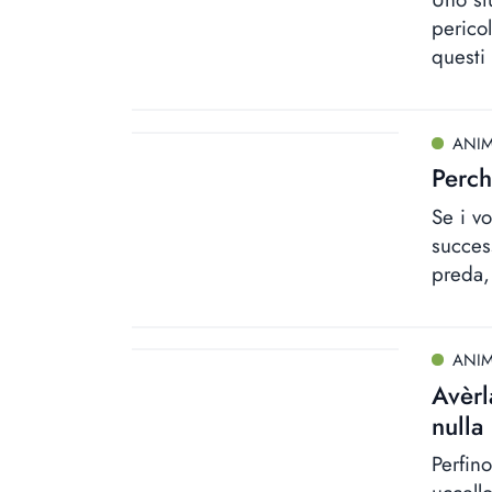
perico
questi
ANIM
Perch
Se i vo
succes
preda,
ANIM
Avèrl
nulla
Perfino