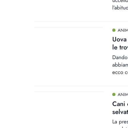
uccell
l’abitu
ANIM
Uova 
le tr
Dando 
abbiam
ecco c
ANIM
Cani 
selvat
La pre