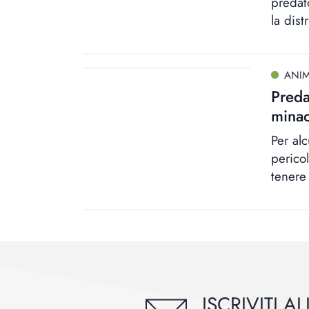
predat
la dist
ANIM
Preda
minac
Per al
perico
tenere
ISCRIVITI 