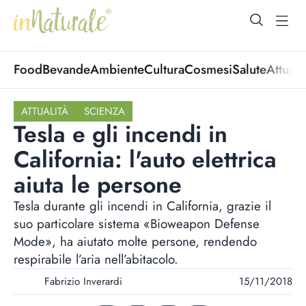
open Menu
open
Food
Bevande
Ambiente
Cultura
Cosmesi
Salute
Attuali
ATTUALITÀ
SCIENZA
Tesla e gli incendi in
California: l'auto elettrica
aiuta le persone
Tesla durante gli incendi in California, grazie il
suo particolare sistema «Bioweapon Defense
Mode», ha aiutato molte persone, rendendo
respirabile l’aria nell’abitacolo.
Fabrizio Inverardi
15/11/2018