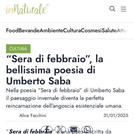
open Menu
open
Food
Bevande
Ambiente
Cultura
Cosmesi
Salute
Attuali
CULTURA
“Sera di febbraio”, la
bellissima poesia di
Umberto Saba
Nella poesia “Sera di febbraio” di Umberto Saba
il paesaggio invernale diventa la perfetta
reincarnazione dell’angoscia esistenziale umana.
Alice Facchini
31/01/2025
“
Sera di febbraio
” è una poesia scritta da
facebook
twitter
mail
whatsapp