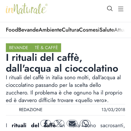
open Menu
open
Food
Bevande
Ambiente
Cultura
Cosmesi
Salute
Attuali
BEVANDE
TÈ & CAFFÈ
I rituali del caffè,
dall'acqua al cioccolatino
I rituali del caffè in italia sono molti, dall’acqua al
cioccolatino passando per la scelta dello
zucchero. Il problema è che ognuno ha il proprio
ed è davvero difficile trovare «quello vero».
REDAZIONE
13/03/2018
I
rituali del caffè
in Italia sono sacrosanti,
facebook
twitter
mail
whatsapp