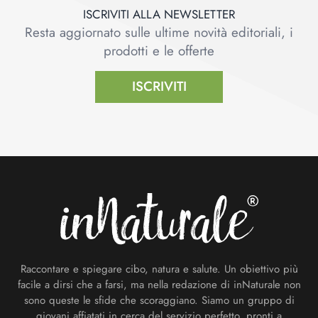
ISCRIVITI ALLA NEWSLETTER
Resta aggiornato sulle ultime novità editoriali, i
prodotti e le offerte
ISCRIVITI
Footer
Raccontare e spiegare cibo, natura e salute. Un obiettivo più
facile a dirsi che a farsi, ma nella redazione di inNaturale non
sono queste le sfide che scoraggiano. Siamo un gruppo di
giovani affiatati in cerca del servizio perfetto, pronti a