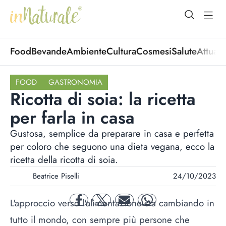
open Menu
open
Food
Bevande
Ambiente
Cultura
Cosmesi
Salute
Attuali
FOOD
GASTRONOMIA
Ricotta di soia: la ricetta
per farla in casa
Gustosa, semplice da preparare in casa e perfetta
per coloro che seguono una dieta vegana, ecco la
ricetta della ricotta di soia.
Beatrice Piselli
24/10/2023
L'approccio verso l'alimentazione sta cambiando in
facebook
twitter
mail
whatsapp
tutto il mondo, con sempre più persone che