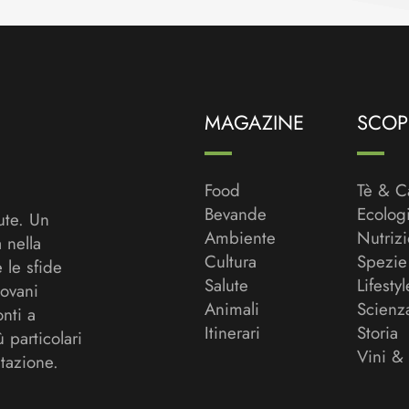
MAGAZINE
SCOPR
Food
Tè & C
Bevande
Ecolog
ute. Un
Ambiente
Nutriz
a nella
Cultura
Spezie
 le sfide
Salute
Lifestyl
ovani
Animali
Scienz
onti a
Itinerari
Storia
ù particolari
Vini &
tazione.