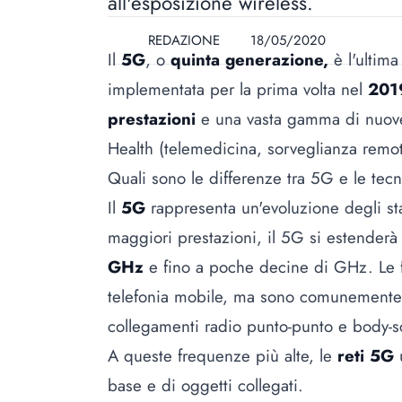
all'esposizione wireless.
REDAZIONE
18/05/2020
Il
5G
, o
quinta generazione,
è l'ultima
implementata per la prima volta nel
201
prestazioni
e una vasta gamma di nuove a
Health (telemedicina, sorveglianza remot
Quali sono le differenze tra 5G e le tec
Il
5G
rappresenta un'evoluzione degli st
maggiori prestazioni, il 5G si estenderà
GHz
e fino a poche decine di GHz. Le f
telefonia mobile, ma sono comunemente u
collegamenti radio punto-punto e body-sc
A queste frequenze più alte, le
reti 5G
u
base e di oggetti collegati.