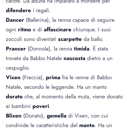
carote. Da adulta ha imparato a mordere per
difendere
i regali.
Dancer
(Ballerina), la renna capace di seguire
ogni
ritmo
e di
affascinare
chiunque. I suoi
zoccoli sono diventati
scarpette
da ballo.
Prancer
(Donnola), la renna
timida
. È stata
trovata da Babbo Natale
nascosta
dietro a un
cespuglio.
Vixen
(Freccia),
prima
fra le renne di Babbo
Natale, secondo le leggende. Ha un manto
dorato
che, al momento della muta, viene donato
ai bambini
poveri
.
Blixen
(Donato),
gemella
di Vixen, con cui
condivide le caratteristiche del
manto
. Ha un