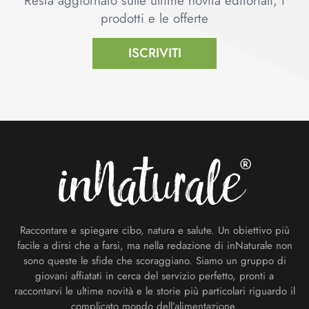
Resta aggiornato sulle ultime novità editoriali, i
prodotti e le offerte
ISCRIVITI
Footer
Raccontare e spiegare cibo, natura e salute. Un obiettivo più
facile a dirsi che a farsi, ma nella redazione di inNaturale non
sono queste le sfide che scoraggiano. Siamo un gruppo di
giovani affiatati in cerca del servizio perfetto, pronti a
raccontarvi le ultime novità e le storie più particolari riguardo il
complicato mondo dell’alimentazione.