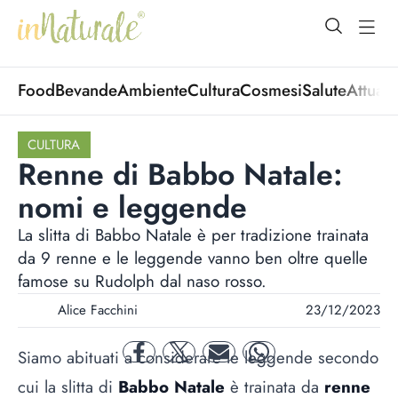
open Menu
open
Food
Bevande
Ambiente
Cultura
Cosmesi
Salute
Attuali
CULTURA
Renne di Babbo Natale:
nomi e leggende
La slitta di Babbo Natale è per tradizione trainata
da 9 renne e le leggende vanno ben oltre quelle
famose su Rudolph dal naso rosso.
Alice Facchini
23/12/2023
Siamo abituati a considerare le leggende secondo
facebook
twitter
mail
whatsapp
cui la slitta di
Babbo Natale
è trainata da
renne