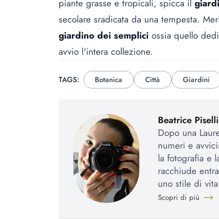
piante grasse e tropicali, spicca il
giard
secolare sradicata da una tempesta. Merita
giardino dei semplici
ossia quello dedic
avvio l'intera collezione.
TAGS:
Botanica
Città
Giardini
Beatrice Piselli
Dopo una Laurea
numeri e avvic
la fotografia e 
racchiude entra
uno stile di vit
Scopri di più