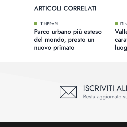
ARTICOLI CORRELATI
ITINERARI
ITI
Parco urbano più esteso
Vall
del mondo, presto un
cara
nuovo primato
luo
ISCRIVITI 
Resta aggiornato sul
Footer