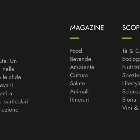
MAGAZINE
SCOPR
Food
Tè & C
Bevande
Ecolog
ute. Un
Ambiente
Nutriz
a nella
Cultura
Spezie
 le sfide
Salute
Lifestyl
ovani
Animali
Scienz
onti a
Itinerari
Storia
ù particolari
Vini &
tazione.