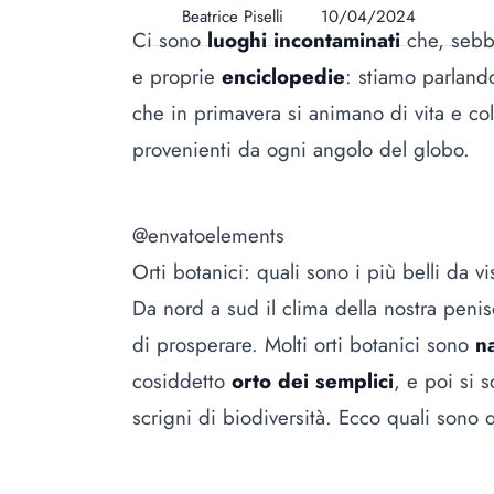
Beatrice Piselli
10/04/2024
Ci sono
luoghi incontaminati
che, sebbe
e proprie
enciclopedie
: stiamo parlando 
che in primavera si animano di vita e co
provenienti da ogni angolo del globo.
@envatoelements
Orti botanici: quali sono i più belli da vi
Da nord a sud il clima della nostra peni
di prosperare. Molti orti botanici sono
na
cosiddetto
orto dei semplici
, e poi si 
scrigni di biodiversità. Ecco quali sono que