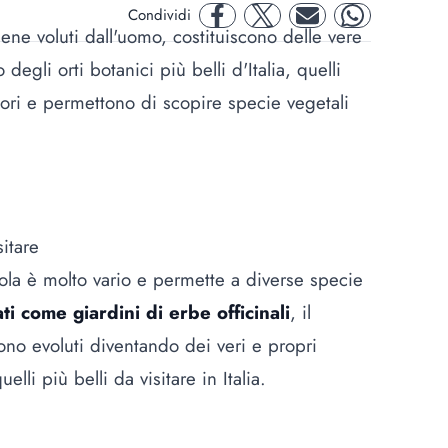
Condividi
facebook
twitter
mail
whatsapp
ne voluti dall'uomo, costituiscono delle vere
degli orti botanici più belli d'Italia, quelli
lori e permettono di scopire specie vegetali
sitare
sola è molto vario e permette a diverse specie
ti come giardini di erbe officinali
, il
sono evoluti diventando dei veri e propri
lli più belli da visitare in Italia.