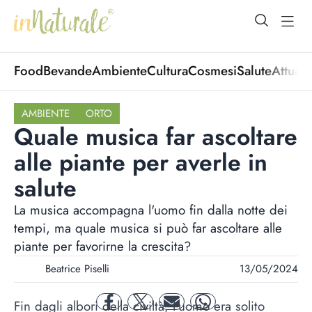
open Menu
open
Food
Bevande
Ambiente
Cultura
Cosmesi
Salute
Attuali
AMBIENTE
ORTO
Quale musica far ascoltare
alle piante per averle in
salute
La musica accompagna l'uomo fin dalla notte dei
tempi, ma quale musica si può far ascoltare alle
piante per favorirne la crescita?
Beatrice Piselli
13/05/2024
Fin dagli albori della civiltà, l'uomo era solito
facebook
twitter
mail
whatsapp