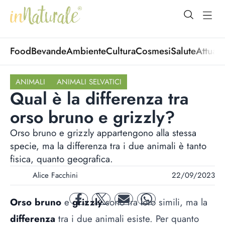
open Menu
open
Food
Bevande
Ambiente
Cultura
Cosmesi
Salute
Attuali
ANIMALI
ANIMALI SELVATICI
Qual è la differenza tra
orso bruno e grizzly?
Orso bruno e grizzly appartengono alla stessa
specie, ma la differenza tra i due animali è tanto
fisica, quanto geografica.
Alice Facchini
22/09/2023
Orso bruno
e
grizzly
sono tra loro simili, ma la
facebook
twitter
mail
whatsapp
differenza
tra i due animali esiste. Per quanto