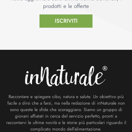
prodotti e le offerte
ISCRIVITI
Footer
Raccontare e spiegare cibo, natura e salute. Un obiettivo più
facile a dirsi che a farsi, ma nella redazione di inNaturale non
sono queste le sfide che scoraggiano. Siamo un gruppo di
giovani affiatati in cerca del servizio perfetto, pronti a
raccontarvi le ultime novità e le storie più particolari riguardo il
complicato mondo dell’alimentazione.