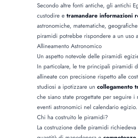
Secondo altre fonti antiche, gli antichi 
custodire e
tramandare informazioni re
astronomiche, matematiche, geografiche 
piramidi potrebbe rispondere a un uso 
Allineamento Astronomico
Un aspetto notevole delle piramidi egizie
In particolare, le tre principali piramid
allineate con precisione rispetto alle cos
studiosi a ipotizzare un
collegamento tr
che siano state progettate per seguire i m
eventi astronomici nel calendario egizio
Chi ha costruito le piramidi?
La costruzione delle piramidi richiedeva
quantità di manodopera e
competenze 