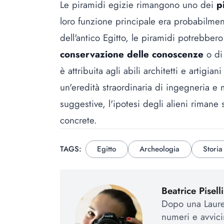
Le piramidi egizie rimangono uno dei
p
loro funzione principale era probabilment
dell'antico Egitto, le piramidi potrebbero
conservazione delle conoscenze
o di 
è attribuita agli abili architetti e artigia
un'eredità straordinaria di ingegneria e m
suggestive, l'ipotesi degli alieni rimane
concrete.
TAGS:
Egitto
Archeologia
Storia
Beatrice Piselli
Dopo una Laurea
numeri e avvic