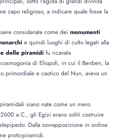
principali, sotto l'egida di grandi divinità
me capo religioso, a indicare quale fosse la
 essere considerate come dei
monumenti
 monarchi
e quindi luoghi di culto legati alla
le delle piramidi
fu ricavata
 cosmogonia di Eliopoli, in cui il Benben, la
no primordiale e caotico del Nun, aveva un
 piramidali siano nate come un mero
2600 a.C., gli Egizi erano soliti costruire
elepipedo. Dalla sovrapposizione in ordine
me proto-piramidi.