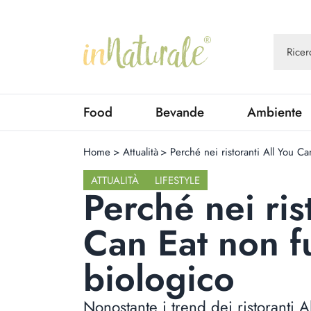
Food
Bevande
Ambiente
Home
>
Attualità
>
Perché nei ristoranti All You Ca
ATTUALITÀ
LIFESTYLE
Perché nei ris
Can Eat non f
biologico
Nonostante i trend dei ristoranti 