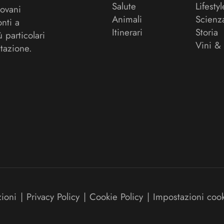
Salute
Lifestyl
ovani
Animali
Scienz
onti a
Itinerari
Storia
ù particolari
Vini &
tazione.
zioni
|
Privacy Policy
|
Cookie Policy
|
Impostazioni coo