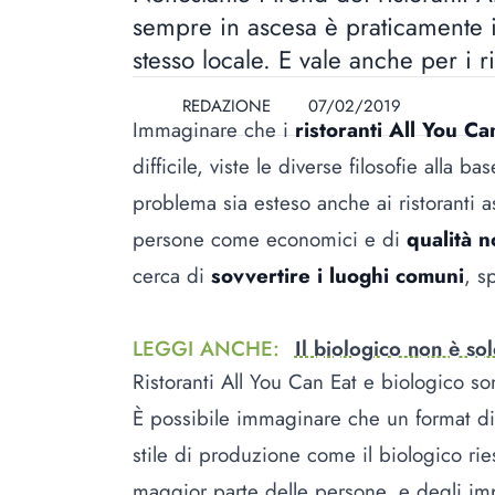
sempre in ascesa è praticamente i
stesso locale. E vale anche per i ri
REDAZIONE
07/02/2019
Immaginare che i
ristoranti All You Ca
difficile, viste le diverse filosofie alla
problema sia esteso anche ai ristoranti a
persone come economici e di
qualità 
cerca di
sovvertire i luoghi comuni
, s
LEGGI ANCHE
:
Il biologico non è sol
Ristoranti All You Can Eat e biologico s
È possibile immaginare che un format di 
stile di produzione come il biologico ri
maggior parte delle persone, e degli impr