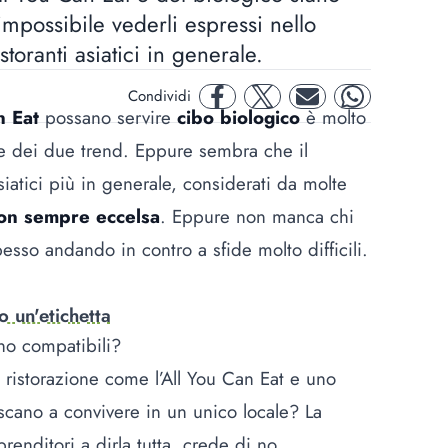
mpossibile vederli espressi nello
storanti asiatici in generale.
Condividi
facebook
twitter
mail
whatsapp
n Eat
possano servire
cibo biologico
è molto
 base dei due trend. Eppure sembra che il
siatici più in generale, considerati da molte
non sempre eccelsa
. Eppure non manca chi
pesso andando in contro a sfide molto difficili.
o un'etichetta
ono compatibili?
ristorazione come l’All You Can Eat e uno
escano a convivere in un unico locale? La
enditori a dirla tutta, crede di no,