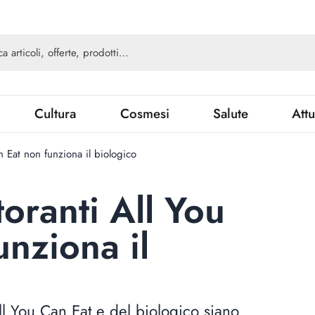
Cultura
Cosmesi
Salute
Attu
n Eat non funziona il biologico
toranti All You
unziona il
All You Can Eat e del biologico siano