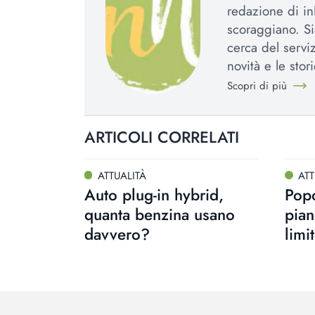
redazione di in
scoraggiano. Si
cerca del serviz
novità e le stori
Scopri di più
ARTICOLI CORRELATI
ATTUALITÀ
ATT
Auto plug-in hybrid,
Popo
quanta benzina usano
pian
davvero?
limi