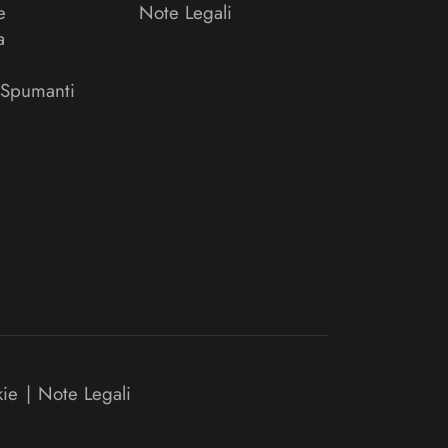
e
Note Legali
a
 Spumanti
kie
|
Note Legali