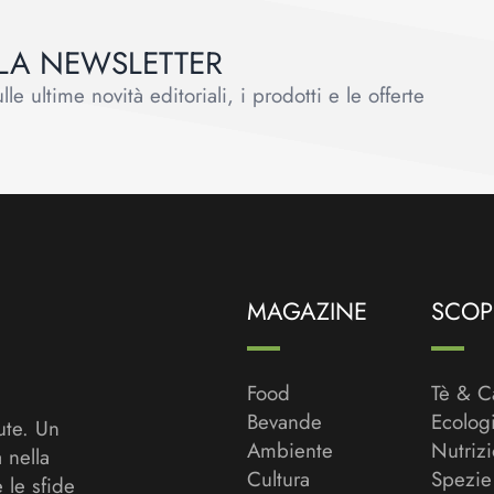
ALLA NEWSLETTER
le ultime novità editoriali, i prodotti e le offerte
MAGAZINE
SCOPR
Food
Tè & C
Bevande
Ecolog
ute. Un
Ambiente
Nutriz
a nella
Cultura
Spezie
 le sfide