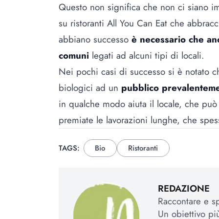
Questo non significa che non ci siano 
su ristoranti All You Can Eat che abbracc
abbiano successo
è necessario che anch
comuni
legati ad alcuni tipi di locali.
Nei pochi casi di successo si è notato ch
biologici ad un
pubblico prevalentem
in qualche modo aiuta il locale, che p
premiate le lavorazioni lunghe, che sp
TAGS:
Bio
Ristoranti
REDAZIONE
Raccontare e spi
Un obiettivo più