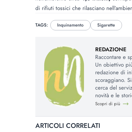
di rifiuti tossici che rilasciano nell’amb
TAGS:
Inquinamento
Sigarette
REDAZIONE
Raccontare e spi
Un obiettivo più
redazione di in
scoraggiano. Si
cerca del serviz
novità e le stori
Scopri di più
ARTICOLI CORRELATI