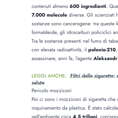
contenuti almeno
600 ingredienti
. Que
7.000 molecole
diverse. Gli scienziati 
sostanze sono cancerogene: tra queste l
formaldeide, gli idrocarburi policiclici aro
Tra le sostanze presenti nel fumo di tab
con elevata radioattività, il
polonio-210
,
assassinare, anni fa, l’agente
Aleksandr
LEGGI ANCHE
:
Filtri delle sigarett
salute
Pericolo mozziconi
Poi ci sono i mozziconi di sigaretta che
inquinamento da plastica. È stato calco
nell’ambiente circa
4,5 trilioni,
corrispo