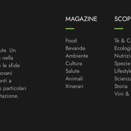
MAGAZINE
SCOPR
Food
Tè & C
Bevande
Ecolog
ute. Un
Ambiente
Nutriz
a nella
Cultura
Spezie
 le sfide
Salute
Lifestyl
ovani
Animali
Scienz
onti a
Itinerari
Storia
ù particolari
Vini &
tazione.