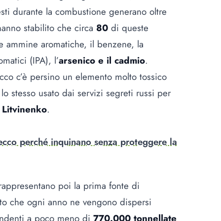
sti durante la combustione generano oltre
hanno stabilito che circa
80
di queste
e ammine aromatiche, il benzene, la
matici (IPA), l’
arsenico e il cadmio
.
acco c’è persino un elemento molto tossico
 lo stesso usato dai servizi segreti russi per
 Litvinenko
.
e: ecco perché inquinano senza proteggere la
 rappresentano poi la prima fonte di
lato che ogni anno ne vengono dispersi
ndenti a poco meno di
770.000 tonnellate