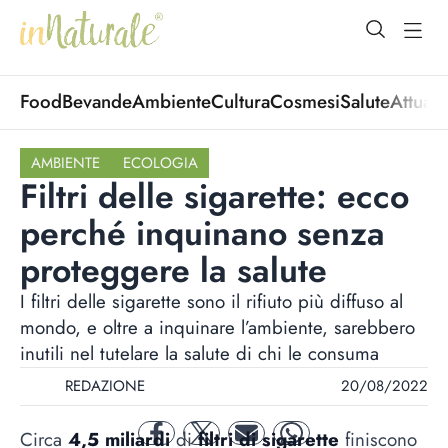
open Menu
open
Food
Bevande
Ambiente
Cultura
Cosmesi
Salute
Attuali
AMBIENTE
ECOLOGIA
Filtri delle sigarette: ecco
perché inquinano senza
proteggere la salute
I filtri delle sigarette sono il rifiuto più diffuso al
mondo, e oltre a inquinare l’ambiente, sarebbero
inutili nel tutelare la salute di chi le consuma
REDAZIONE
20/08/2022
Circa
4,5 miliardi
di
filtri di sigarette
finiscono
facebook
twitter
mail
whatsapp