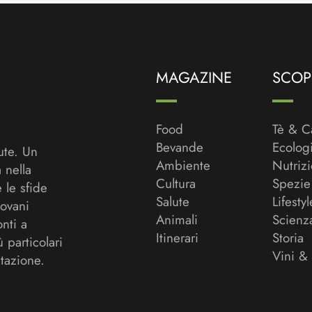
MAGAZINE
SCOPR
Food
Tè & C
Bevande
Ecolog
ute. Un
Ambiente
Nutriz
a nella
Cultura
Spezie
 le sfide
Salute
Lifestyl
ovani
Animali
Scienz
onti a
Itinerari
Storia
ù particolari
Vini &
tazione.