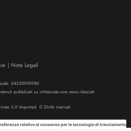
kie
|
Note Legali
Fiscale: 04233900986
ntenuti pubblicati su inNaturale.com sono rilasciati
ate 3.0 Unported. © Diritti riservati
referenze relative al consenso per le tecnologie di tracciamento