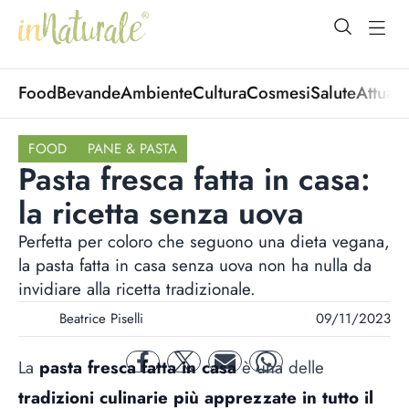
open Menu
open
Food
Bevande
Ambiente
Cultura
Cosmesi
Salute
Attuali
FOOD
PANE & PASTA
Pasta fresca fatta in casa:
la ricetta senza uova
Perfetta per coloro che seguono una dieta vegana,
la pasta fatta in casa senza uova non ha nulla da
invidiare alla ricetta tradizionale.
Beatrice Piselli
09/11/2023
La
pasta fresca fatta in casa
è una delle
facebook
twitter
mail
whatsapp
tradizioni culinarie più apprezzate in tutto il