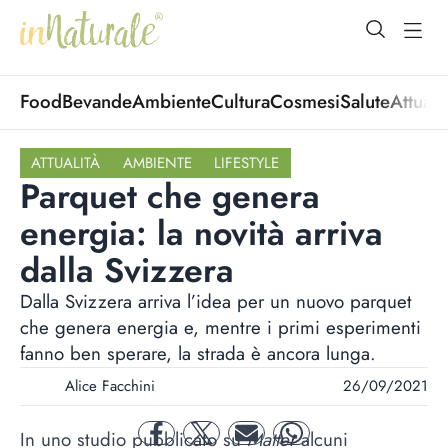
open Menu
open
Food
Bevande
Ambiente
Cultura
Cosmesi
Salute
Attuali
ATTUALITÀ
AMBIENTE
LIFESTYLE
Parquet che genera
energia: la novità arriva
dalla Svizzera
Dalla Svizzera arriva l’idea per un nuovo parquet
che genera energia e, mentre i primi esperimenti
fanno ben sperare, la strada è ancora lunga.
Alice Facchini
26/09/2021
In uno studio pubblicato su
Matter
alcuni
facebook
twitter
mail
whatsapp