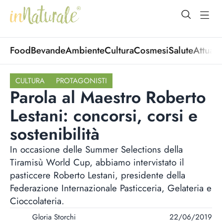
open Menu
open
Food
Bevande
Ambiente
Cultura
Cosmesi
Salute
Attuali
CULTURA
PROTAGONISTI
Parola al Maestro Roberto
Lestani: concorsi, corsi e
sostenibilità
In occasione delle Summer Selections della
Tiramisù World Cup, abbiamo intervistato il
pasticcere Roberto Lestani, presidente della
Federazione Internazionale Pasticceria, Gelateria e
Cioccolateria.
Gloria Storchi
22/06/2019