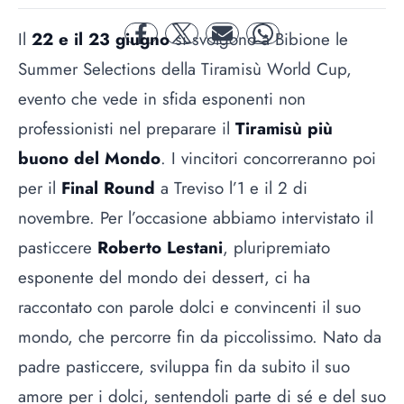
Il
22 e il 23 giugno
si svolgono a Bibione le
facebook
twitter
mail
whatsapp
Summer Selections della Tiramisù World Cup,
evento che vede in sfida esponenti non
professionisti nel preparare il
Tiramisù più
buono del Mondo
. I vincitori concorreranno poi
per il
Final Round
a Treviso l’1 e il 2 di
novembre. Per l’occasione abbiamo intervistato il
pasticcere
Roberto Lestani
, pluripremiato
esponente del mondo dei dessert, ci ha
raccontato con parole dolci e convincenti il suo
mondo, che percorre fin da piccolissimo. Nato da
padre pasticcere, sviluppa fin da subito il suo
amore per i dolci, sentendoli parte di sé e del suo