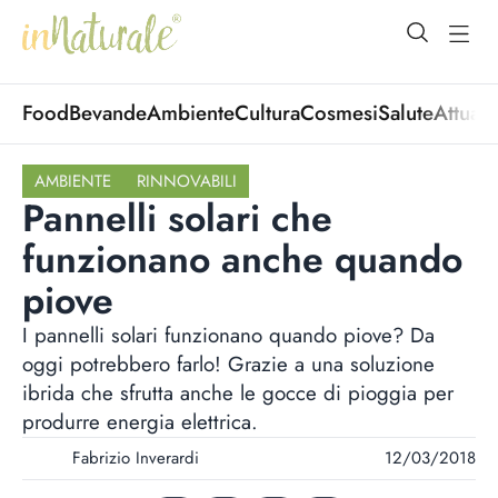
open Menu
open
Food
Bevande
Ambiente
Cultura
Cosmesi
Salute
Attuali
AMBIENTE
RINNOVABILI
Pannelli solari che
funzionano anche quando
piove
I pannelli solari funzionano quando piove? Da
oggi potrebbero farlo! Grazie a una soluzione
ibrida che sfrutta anche le gocce di pioggia per
produrre energia elettrica.
Fabrizio Inverardi
12/03/2018