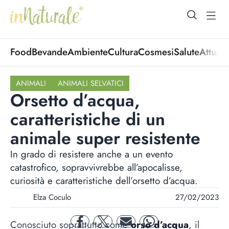
open Menu
open
Food
Bevande
Ambiente
Cultura
Cosmesi
Salute
Attuali
ANIMALI
ANIMALI SELVATICI
Orsetto d’acqua,
caratteristiche di un
animale super resistente
In grado di resistere anche a un evento
catastrofico, sopravvivrebbe all’apocalisse,
curiosità e caratteristiche dell’orsetto d’acqua.
Elza Coculo
27/02/2023
Conosciuto soprattutto come
orso d’acqua
, il
facebook
twitter
mail
whatsapp