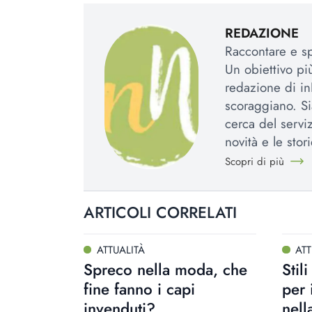
REDAZIONE
Raccontare e spi
Un obiettivo più
redazione di in
scoraggiano. Si
cerca del serviz
novità e le stori
Scopri di più
ARTICOLI CORRELATI
ATTUALITÀ
ATT
Spreco nella moda, che
Stil
fine fanno i capi
per 
invenduti?
nell