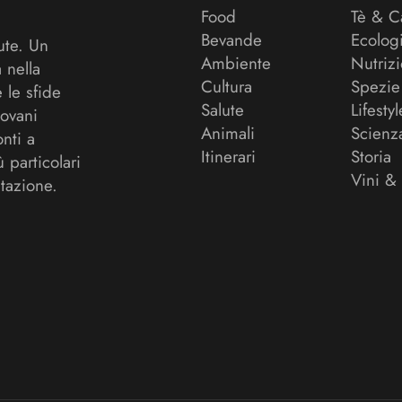
Food
Tè & C
Bevande
Ecolog
ute. Un
Ambiente
Nutriz
a nella
Cultura
Spezie
 le sfide
Salute
Lifestyl
ovani
Animali
Scienz
onti a
Itinerari
Storia
ù particolari
Vini &
tazione.