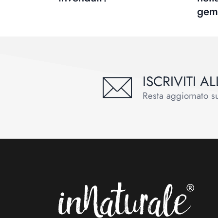
gem
ISCRIVITI 
Resta aggiornato sul
Footer