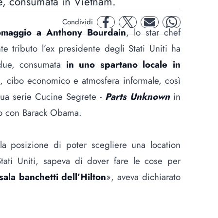
e, consumata in Vietnam.
Condividi
facebook
twitter
mail
whatsapp
omaggio a
Anthony Bourdain
, lo star chef
 tributo l’ex presidente degli Stati Uniti ha
 due, consumata
in uno spartano locale in
ca, cibo economico e atmosfera informale, così
 sua serie Cucine Segrete -
Parts Unknown
in
tro con Barack Obama.
a posizione di poter scegliere una location
Stati Uniti, sapeva di dover fare le cose per
ala banchetti dell’Hilton
», aveva dichiarato