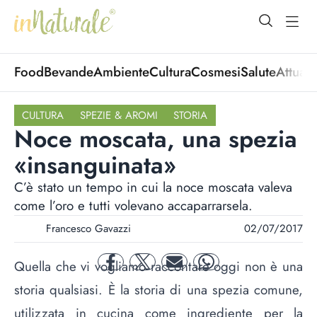
open Menu
open
Food
Bevande
Ambiente
Cultura
Cosmesi
Salute
Attuali
CULTURA
SPEZIE & AROMI
STORIA
Noce moscata, una spezia
«insanguinata»
C’è stato un tempo in cui la noce moscata valeva
come l’oro e tutti volevano accaparrarsela.
Francesco Gavazzi
02/07/2017
Quella che vi vogliamo raccontare oggi non è una
facebook
twitter
mail
whatsapp
storia qualsiasi. È la storia di una spezia comune,
utilizzata in cucina come ingrediente per la