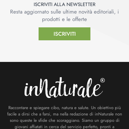
ISCRIVITI ALLA NEWSLETTER
Resta aggiornato sulle ultime novità editoriali, i
prodotti e le offerte
ISCRIVITI
Footer
Raccontare e spiegare cibo, natura e salute. Un obiettivo più
facile a dirsi che a farsi, ma nella redazione di inNaturale non
sono queste le sfide che scoraggiano. Siamo un gruppo di
giovani affiatati in cerca del servizio perfetto, pronti a