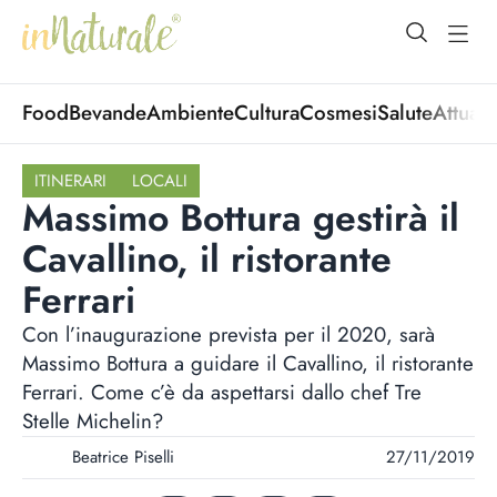
open Menu
open
Food
Bevande
Ambiente
Cultura
Cosmesi
Salute
Attuali
ITINERARI
LOCALI
Massimo Bottura gestirà il
Cavallino, il ristorante
Ferrari
Con l’inaugurazione prevista per il 2020, sarà
Massimo Bottura a guidare il Cavallino, il ristorante
Ferrari. Come c’è da aspettarsi dallo chef Tre
Stelle Michelin?
Beatrice Piselli
27/11/2019