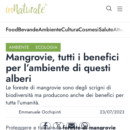
open Menu
open
Food
Bevande
Ambiente
Cultura
Cosmesi
Salute
Attuali
AMBIENTE
ECOLOGIA
Mangrovie, tutti i benefici
per l’ambiente di questi
alberi
Le foreste di mangrovie sono degli scrigni di
biodiversità ma producono anche dei benefici per
tutta l’umanità.
Emmanuele Occhipinti
23/07/2023
Proteggere e tutelare le
foreste di mangrovie
facebook
twitter
mail
whatsapp