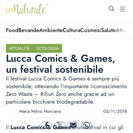
open Menu
open
Food
Bevande
Ambiente
Cultura
Cosmesi
Salute
Attuali
ATTUALITÀ
ECOLOGIA
Lucca Comics & Games,
un festival sostenibile
Il festival Lucca Comics & Games è sempre più
sostenibile, ottenendo l'importante riconoscimento
Zero Waste – Rifiuti Zero anche grazie ad un
particolare bicchiere biodegradabile.
Maria Milvia Morciano
05/11/2018
Il
Lucca Comics & Games
è un festival in cui gli
facebook
twitter
mail
whatsapp