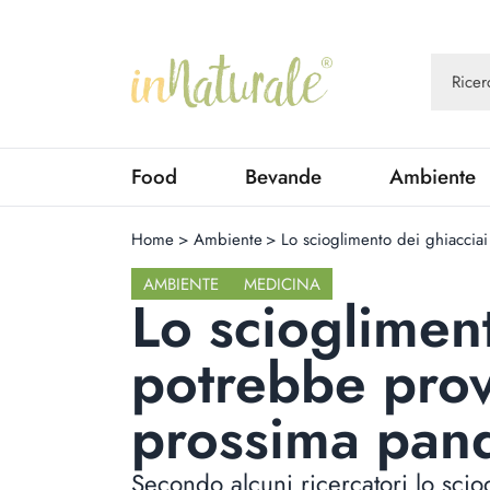
Food
Bevande
Ambiente
Home
>
Ambiente
>
Lo scioglimento dei ghiaccia
AMBIENTE
MEDICINA
Lo sciogliment
potrebbe prov
prossima pan
Secondo alcuni ricercatori lo sci