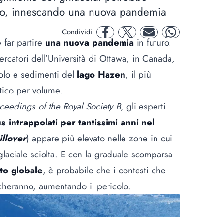
empo, innescando una nuova pandemia
Condividi
facebook
twitter
mail
whatsapp
far partire
una nuova pandemia
in futuro.
cercatori dell’Università di Ottawa, in Canada,
olo e sedimenti del
lago Hazen
, il più
tico per volume.
ceedings of the Royal Society B
, gli esperti
us intrappolati per tantissimi anni nel
illover
) appare più elevato nelle zone in cui
laciale sciolta. E con la graduale scomparsa
to globale
, è probabile che i contesti che
cheranno, aumentando il pericolo.