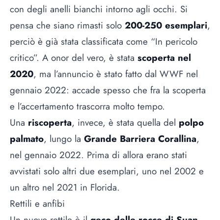
con degli anelli bianchi intorno agli occhi. Si
pensa che siano rimasti solo
200-250 esemplari
,
perciò è già stata classificata come “In pericolo
critico”. A onor del vero, è stata
scoperta nel
2020
, ma l’annuncio è stato fatto dal WWF nel
gennaio 2022: accade spesso che fra la scoperta
e l’accertamento trascorra molto tempo.
Una
riscoperta
, invece, è stata quella del
polpo
palmato
, lungo la
Grande Barriera Corallina
,
nel gennaio 2022. Prima di allora erano stati
avvistati solo altri due esemplari, uno nel 2002 e
un altro nel 2021 in Florida.
Rettili e anfibi
Un nuovo rettile è il
geco delle rocce di Suan