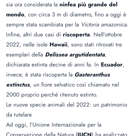
sia ora considerata la
ninfea più grande del
mondo
, con circa 3 m di diametro, fino a oggi è
sempre stata scambiata per la
Victoria amazonica
.
Infine, altri due casi di
riscoperta
. Nell’ottobre
2022, nelle isole
Hawaii
, sono stati ritrovati tre
esemplari della
Delissea argutidentata
,
dichiarata estinta decine di anni fa. In
Ecuador
,
invece, è stata riscoperta la
Gasteranthus
extinctus
, un fiore selvatico così chiamato nel
2000 proprio perché ritenuto estinto.
Le nuove specie animali del 2022: un patrimonio
da tutelare
Ad oggi, l’Unione Internazionale per la
Conservazione della Natura (
IUCN
) ha analizzato