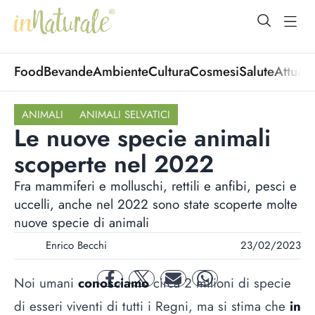
open Menu
open
Food
Bevande
Ambiente
Cultura
Cosmesi
Salute
Attuali
ANIMALI
ANIMALI SELVATICI
Le nuove specie animali
scoperte nel 2022
Fra mammiferi e molluschi, rettili e anfibi, pesci e
uccelli, anche nel 2022 sono state scoperte molte
nuove specie di animali
Enrico Becchi
23/02/2023
Noi umani
conosciamo
circa 2 milioni di specie
facebook
twitter
mail
whatsapp
di esseri viventi di tutti i Regni, ma si stima che
in