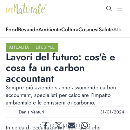
open Menu
open
Food
Bevande
Ambiente
Cultura
Cosmesi
Salute
Attuali
ATTUALITÀ
LIFESTYLE
Lavori del futuro: cos'è e
cosa fa un carbon
accountant
Sempre più aziende stanno assumendo carbon
accountant, specialisti per calcolare l’impatto
ambientale e le emissioni di carbonio.
Denis Venturi
31/01/2024
In cerca di occupazione? Tra i lavori che
facebook
twitter
mail
whatsapp