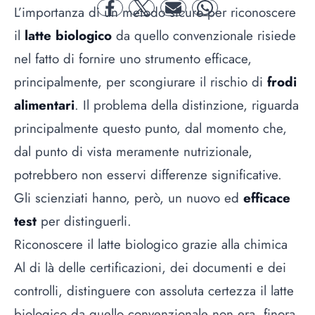
L’importanza di un metodo sicuro per riconoscere
facebook
twitter
mail
whatsapp
il
latte biologico
da quello convenzionale risiede
nel fatto di fornire uno strumento efficace,
principalmente, per scongiurare il rischio di
frodi
alimentari
. Il problema della distinzione, riguarda
principalmente questo punto, dal momento che,
dal punto di vista meramente nutrizionale,
potrebbero non esservi differenze significative.
Gli scienziati hanno, però, un nuovo ed
efficace
test
per distinguerli.
Riconoscere il latte biologico grazie alla chimica
Al di là delle certificazioni, dei documenti e dei
controlli, distinguere con assoluta certezza il latte
biologico
da quello convenzionale non era, finora,