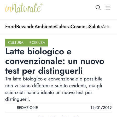
open Menu
open
Food
Bevande
Ambiente
Cultura
Cosmesi
Salute
Attuali
CULTURA
SCIENZA
Latte biologico e
convenzionale: un nuovo
test per distinguerli
Tra latte biologico e convenzionale è possibile
non vi siano differenze subito evidenti, ma gli
scienziati hanno ideato un nuovo test per
distinguerli.
REDAZIONE
14/01/2019