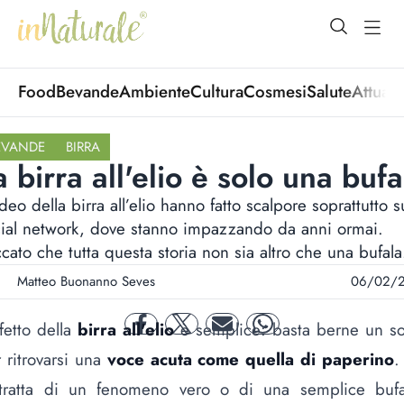
open Menu
open
Food
Bevande
Ambiente
Cultura
Cosmesi
Salute
Attuali
EVANDE
BIRRA
a birra all'elio è solo una bufa
ideo della birra all’elio hanno fatto scalpore soprattutto s
ial network, dove stanno impazzando da anni ormai.
cato che tutta questa storia non sia altro che una bufala
Matteo Buonanno Seves
06/02/
ffetto della
birra all'elio
è semplice: basta berne un so
facebook
twitter
mail
whatsapp
 ritrovarsi una
voce acuta come quella di paperino
.
 tratta di un fenomeno vero o di una semplice bufa