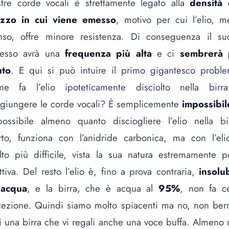
tre corde vocali è strettamente legato alla
densità 
zzo in cui viene emesso
, motivo per cui l’elio, 
nso, offre minore resistenza. Di conseguenza il su
esso avrà una
frequenza più alta
e ci
sembrerà 
uto
. E qui si può intuire il primo gigantesco proble
me fa l’elio ipoteticamente disciolto nella birr
ggiungere le corde vocali? È semplicemente
impossibil
ossibile almeno quanto disciogliere l’elio nella bi
rto, funziona con l’anidride carbonica, ma con l’eli
to più difficile, vista la sua natura estremamente 
ttiva. Del resto l’elio è, fino a prova contraria,
insolub
 acqua
, e la birra, che è acqua al
95%
, non fa ce
ezione. Quindi siamo molto spiacenti ma no, non ber
 una birra che vi regali anche una voce buffa. Almeno