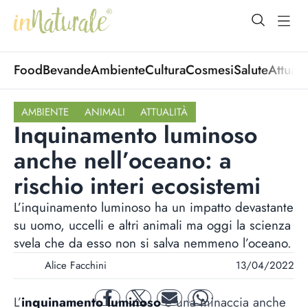
open Menu
open
Food
Bevande
Ambiente
Cultura
Cosmesi
Salute
Attuali
AMBIENTE
ANIMALI
ATTUALITÀ
Inquinamento luminoso
anche nell’oceano: a
rischio interi ecosistemi
L’inquinamento luminoso ha un impatto devastante
su uomo, uccelli e altri animali ma oggi la scienza
svela che da esso non si salva nemmeno l’oceano.
Alice Facchini
13/04/2022
L’
inquinamento luminoso
è una minaccia anche
facebook
twitter
mail
whatsapp