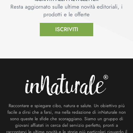
Resta aggiornato sulle ultime novità editoriali, i
prodotti e le offerte
ISCRIVITI
Footer
Raccontare e spiegare cibo, natura e salute. Un obiettivo più
facile a dirsi che a farsi, ma nella redazione di inNaturale non
sono queste le sfide che scoraggiano. Siamo un gruppo di
giovani affiatati in cerca del servizio perfetto, pronti a
raccontarvi le ultime novità e le storie più particolari riguardo il