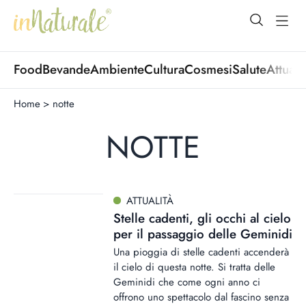
open Menu
open
Food
Bevande
Ambiente
Cultura
Cosmesi
Salute
Attuali
Home
>
notte
NOTTE
ATTUALITÀ
Stelle cadenti, gli occhi al cielo
per il passaggio delle Geminidi
Una pioggia di stelle cadenti accenderà
il cielo di questa notte. Si tratta delle
Geminidi che come ogni anno ci
offrono uno spettacolo dal fascino senza