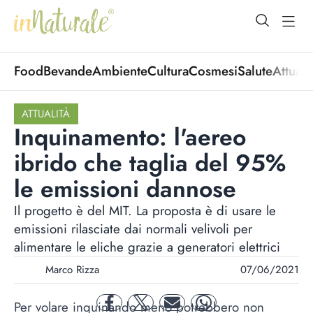
open Menu
open
Food
Bevande
Ambiente
Cultura
Cosmesi
Salute
Attuali
ATTUALITÀ
Inquinamento: l'aereo
ibrido che taglia del 95%
le emissioni dannose
Il progetto è del MIT. La proposta è di usare le
emissioni rilasciate dai normali velivoli per
alimentare le eliche grazie a generatori elettrici
Marco Rizza
07/06/2021
Per volare inquinando meno potrebbero non
facebook
twitter
mail
whatsapp