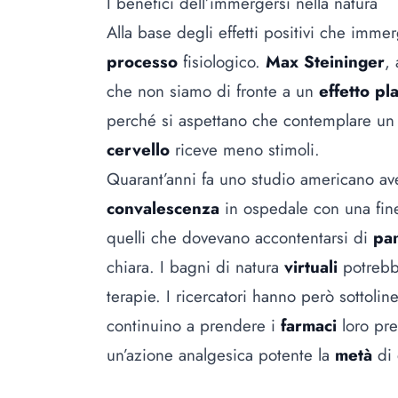
I benefici dell’immergersi nella natura
Alla base degli effetti positivi che immer
processo
fisiologico.
Max Steininger
,
che non siamo di fronte a un
effetto pl
perché si aspettano che contemplare un 
cervello
riceve meno stimoli.
Quarant’anni fa uno studio americano ave
convalescenza
in ospedale con una fine
quelli che dovevano accontentarsi di
pa
chiara. I bagni di natura
virtuali
potreb
terapie. I ricercatori hanno però sottoli
continuino a prendere i
farmaci
loro pre
un’azione analgesica potente la
metà
di