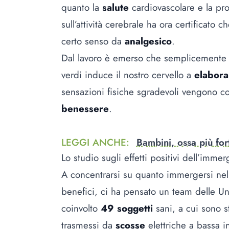
quanto la
salute
cardiovascolare e la pr
sull’attività cerebrale ha ora certificato 
certo senso da
analgesico
.
Dal lavoro è emerso che semplicement
verdi induce il nostro cervello a
elabor
sensazioni fisiche sgradevoli vengono co
benessere
.
LEGGI ANCHE
:
Bambini, ossa più fort
Lo studio sugli effetti positivi dell’imme
A concentrarsi su quanto immergersi nella
benefici, ci ha pensato un team delle Un
coinvolto
49 soggetti
sani, a cui sono s
trasmessi da
scosse
elettriche a bassa i