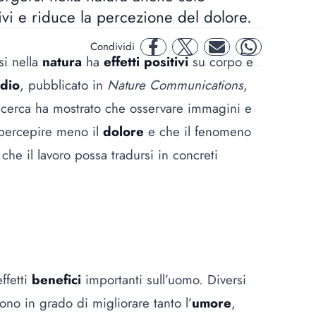
itivi e riduce la percezione del dolore.
Condividi
facebook
twitter
mail
whatsapp
i nella
natura
ha
effetti positivi
su corpo e
udio
, pubblicato in
Nature Communications
,
ricerca ha mostrato che osservare immagini e
 percepire meno il
dolore
e che il fenomeno
 che il lavoro possa tradursi in concreti
ffetti
benefici
importanti sull’uomo. Diversi
ono in grado di migliorare tanto l’
umore
,