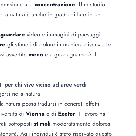
opensione alla
concentrazione
. Uno studio
che la natura è anche in grado di fare in un
e
guardare
video e immagini di paesaggi
are
gli stimoli di dolore in maniera diversa. Le
sì avvertite
meno
e a guadagnarne è il
i per chi vive vicino ad aree verdi
rgersi nella natura
 natura possa tradursi in concreti effetti
iversità di
Vienna
e di
Exeter
. Il lavoro ha
tati sottoposti
stimoli
moderatamente dolorosi
ntensità. Agli individui è stato riservato questo