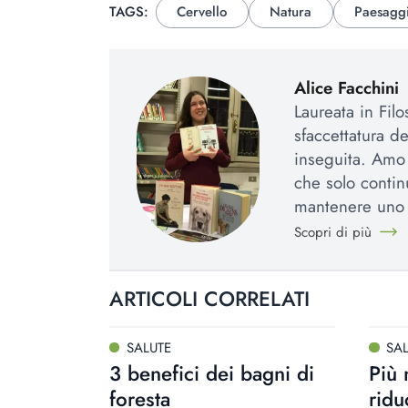
TAGS:
Cervello
Natura
Paesagg
Alice Facchini
Laureata in Fil
sfaccettatura d
inseguita. Amo l
che solo contin
mantenere uno 
Scopri di più
ARTICOLI CORRELATI
SALUTE
SA
3 benefici dei bagni di
Più 
foresta
ridu