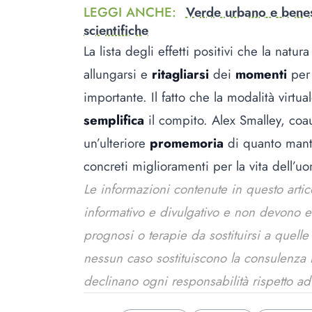
LEGGI ANCHE
:
Verde urbano e benes
scientifiche
La lista degli effetti positivi che la natur
allungarsi e
ritagliarsi
dei
momenti
per
importante. Il fatto che la modalità virtua
semplifica
il compito. Alex Smalley, coa
un’ulteriore
promemoria
di quanto mante
concreti miglioramenti per la vita dell’u
Le informazioni contenute in questo arti
informativo e divulgativo e non devono 
prognosi o terapie da sostituirsi a quell
nessun caso sostituiscono la consulenza me
declinano ogni responsabilità rispetto ad