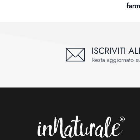
farm
ISCRIVITI 
Resta aggiornato sul
Footer