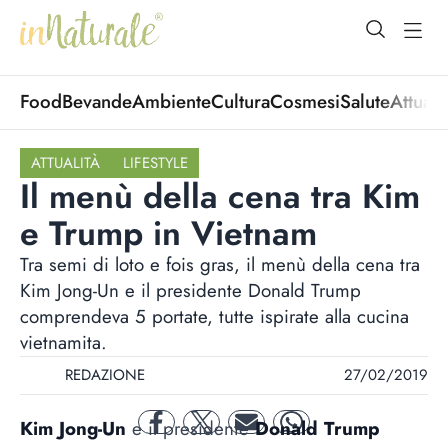
open Menu
open
Food
Bevande
Ambiente
Cultura
Cosmesi
Salute
Attuali
ATTUALITÀ
LIFESTYLE
Il menù della cena tra Kim
e Trump in Vietnam
Tra semi di loto e fois gras, il menù della cena tra
Kim Jong-Un e il presidente Donald Trump
comprendeva 5 portate, tutte ispirate alla cucina
vietnamita.
REDAZIONE
27/02/2019
Kim Jong-Un
e il presidente
Donald Trump
facebook
twitter
mail
whatsapp