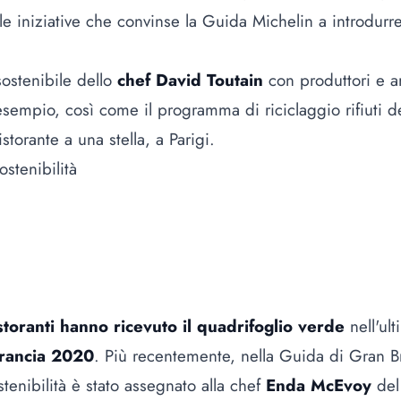
le iniziative che convinse la Guida Michelin a introdurre
sostenibile dello
chef David Toutain
con produttori e ar
 esempio, così come il programma di riciclaggio rifiuti d
storante a una stella, a Parigi.
toranti hanno ricevuto il quadrifoglio verde
nell'ul
Francia 2020
. Più recentemente, nella Guida di Gran B
stenibilità è stato assegnato alla chef
Enda McEvoy
del