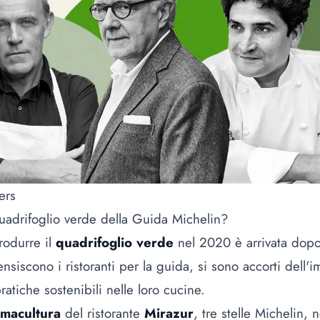
ers
Quadrifoglio verde della Guida Michelin?
rodurre il
quadrifoglio verde
nel 2020 è arrivata dopo 
ensiscono i ristoranti per la guida, si sono accorti dell
pratiche sostenibili nelle loro cucine.
macultura
del ristorante
Mirazur
, tre stelle Michelin, 