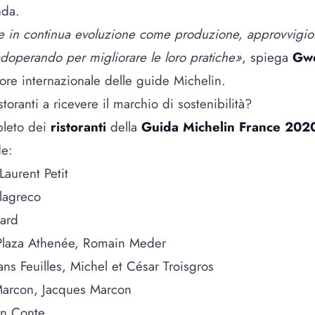
nda.
ide in continua evoluzione come produzione, approvvigion
 adoperando per migliorare le loro pratiche»
, spiega
Gw
tore internazionale delle guide Michelin.
storanti a ricevere il marchio di sostenibilità?
pleto dei
ristoranti
della
Guida Michelin France 202
de:
Laurent Petit
lagreco
sard
Plaza Athenée, Romain Meder
ans Feuilles, Michel et César Troisgros
Marcon, Jacques Marcon
nn Conte