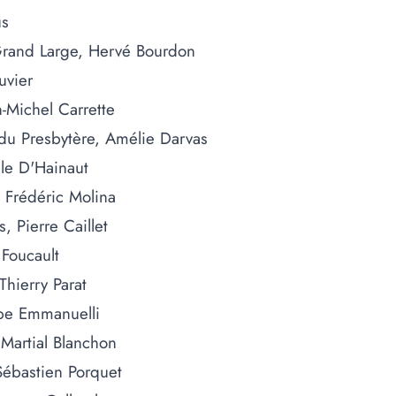
us
 Grand Large, Hervé Bourdon
uvier
n-Michel Carrette
u Presbytère, Amélie Darvas
le D'Hainaut
 Frédéric Molina
, Pierre Caillet
 Foucault
 Thierry Parat
pe Emmanuelli
Martial Blanchon
Sébastien Porquet