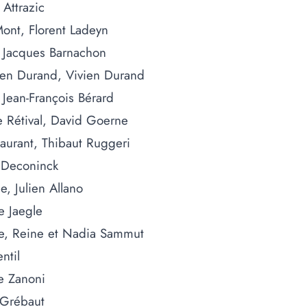
l Attrazic
ont, Florent Ladeyn
, Jacques Barnachon
vien Durand, Vivien Durand
 Jean-François Bérard
 Rétival, David Goerne
aurant, Thibaut Ruggeri
t Deconinck
e, Julien Allano
e Jaegle
e, Reine et Nadia Sammut
ntil
e Zanoni
 Grébaut