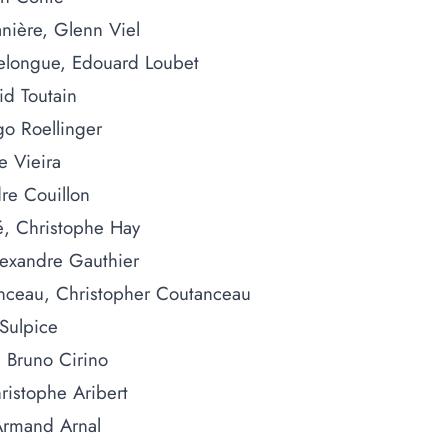
nière, Glenn Viel
elongue, Edouard Loubet
id Toutain
go Roellinger
e Vieira
re Couillon
é, Christophe Hay
lexandre Gauthier
nceau, Christopher Coutanceau
 Sulpice
, Bruno Cirino
ristophe Aribert
Armand Arnal