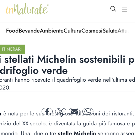
open Menu
open
Food
Bevande
Ambiente
Cultura
Cosmesi
Salute
Attuali
ITINERARI
ti stellati Michelin sostenibili 
drifoglio verde
oranti hanno ricevuto il quadrifoglio verde nell'ultima 
2020.
n
è nota per le sue prestigiose valutazioni dei ristorant
facebook
twitter
mail
whatsapp
ll'inizio del XX secolo, è diventata la guida più famosa e 
 il mondo. Una, due o tre
stelle Michelin
vengono assegna