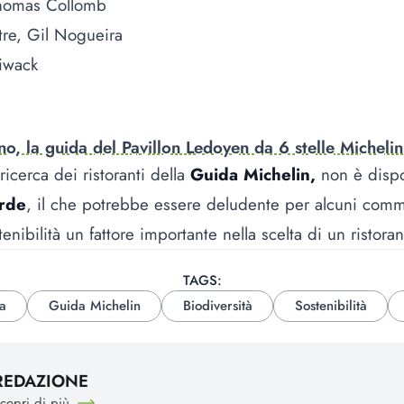
Thomas Collomb
re, Gil Nogueira
iwack
no, la guida del Pavillon Ledoyen da 6 stelle Michelin
icerca dei ristoranti della
Guida Michelin,
non è dispo
erde
, il che potrebbe essere deludente per alcuni com
enibilità un fattore importante nella scelta di un ristoran
TAGS:
a
Guida Michelin
Biodiversità
Sostenibilità
REDAZIONE
copri di più