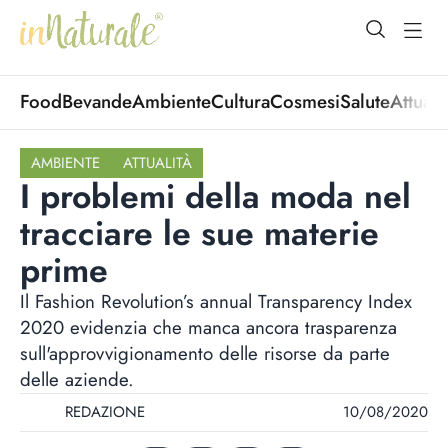
open Menu
open
Food
Bevande
Ambiente
Cultura
Cosmesi
Salute
Attuali
AMBIENTE
ATTUALITÀ
I problemi della moda nel
tracciare le sue materie
prime
Il Fashion Revolution’s annual Transparency Index
2020 evidenzia che manca ancora trasparenza
sull'approvvigionamento delle risorse da parte
delle aziende.
REDAZIONE
10/08/2020