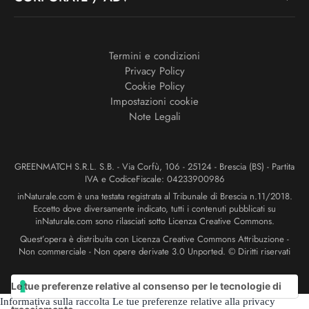
Termini e condizioni
Privacy Policy
Cookie Policy
Impostazioni cookie
Note Legali
GREENMATCH S.R.L. S.B. - Via Corfù, 106 - 25124 - Brescia (BS) - Partita
IVA e CodiceFiscale: 04233900986
inNaturale.com è una testata registrata al Tribunale di Brescia n.11/2018.
Eccetto dove diversamente indicato, tutti i contenuti pubblicati su
inNaturale.com sono rilasciati sotto Licenza Creative Commons.
Quest’opera è distribuita con Licenza Creative Commons Attribuzione -
Non commerciale - Non opere derivate 3.0 Unported. © Diritti riservati
Le tue preferenze relative al consenso per le tecnologie di
Informativa sulla raccolta
Le tue preferenze relative alla privacy