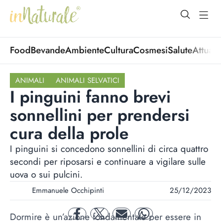
open Menu
open
Food
Bevande
Ambiente
Cultura
Cosmesi
Salute
Attuali
ANIMALI
ANIMALI SELVATICI
I pinguini fanno brevi
sonnellini per prendersi
cura della prole
I pinguini si concedono sonnellini di circa quattro
secondi per riposarsi e continuare a vigilare sulle
uova o sui pulcini.
Emmanuele Occhipinti
25/12/2023
Dormire è un’azione fondamentale per essere in
facebook
twitter
mail
whatsapp